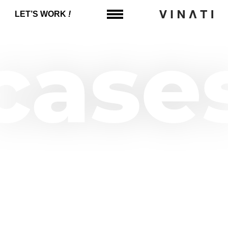
LET’‎S WORK
!