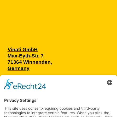
Innerhalb Von 8 Stunden. Ihre Daten Werden Ssl-
Verschlüsselt Übertragen, Sind Bei Uns Sicher Und Werden
DSGVO-Konform Verarbeitet
SEND
!
SEND
!
Vinati GmbH
Max-Eyth-Str. 7
71364 Winnenden,
Germany
+49 7195 58607 40
info@vinati.de