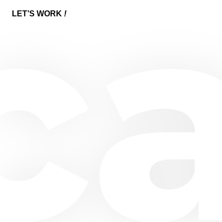
LET’‎S WORK
!