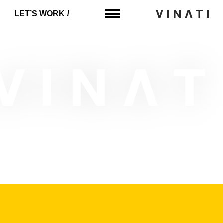
LET’‎S WORK
!