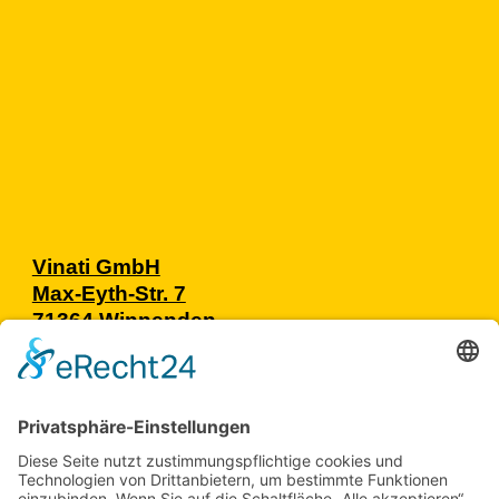
Wir Freuen Uns Auf Ihre Nachricht Und Antworten Garantiert
Innerhalb Von 8 Stunden. Ihre Daten Werden Ssl-
Verschlüsselt Übertragen, Sind Bei Uns Sicher Und Werden
DSGVO-Konform Verarbeitet
SENDEN
!
SENDEN
!
Vinati GmbH
Max-Eyth-Str. 7
71364 Winnenden,
Germany
+49 7195 58607 40
info@vinati.de