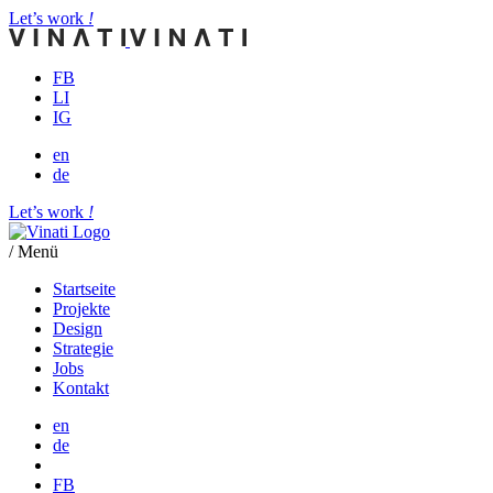
Let’‎s work
!
FB
LI
IG
en
de
Let’‎s work
!
/ Menü
Startseite
Projekte
Design
Strategie
Jobs
Kontakt
en
de
FB